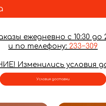
азы ежедневно с 10:30 до 
и по телефону:
233−309
В связи
ИЕ! Изменились условия д
с органичениям
Условия доставки
по бензину