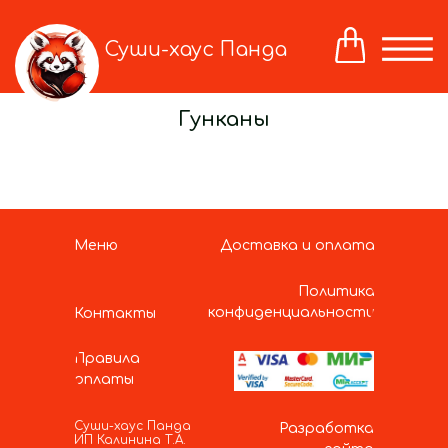
Суши-хаус Панда
Гунканы
Меню
Доставка и оплата
Политика
конфиденциальности
Контакты
Правила
оплаты
Суши-хаус Панда
Разработка
ИП Калинина Т.А.