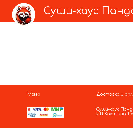
Суши-хаус Панда
Меню
Доставка и оп
Суши-хаус Панд
ИП Калинина Т.А